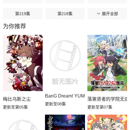
第219集
第218集
第217集
展开全部
为你推荐
第216集
第215集
第214集
第213集
第212集
第211集
第210集
第209集
第208集
第207集
第206集
第205集
第204集
第203集
第202集
BanG Dream! YUME∞MITA
梅比乌斯之尘
落第贤者的学院无双
更新至08集
更新至第05集
更新至第07集
第201集
第200集
第199集
第198集
第197集
第196集