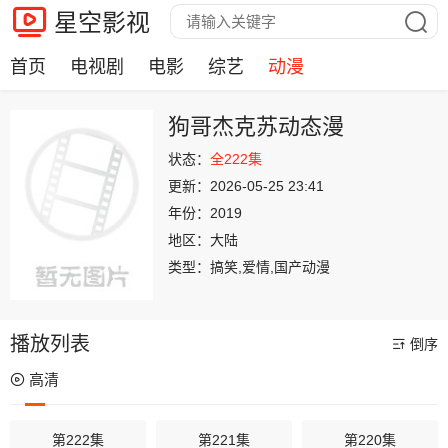
星空影视
首页
电视剧
电影
综艺
动漫
狗哥杰克苏动态漫
状态：
全222集
更新：
2026-05-25 23:41
年份：
2019
地区：
大陆
类型：
搞笑,爱情,国产动漫
播放列表
倒序
高清
第222集
第221集
第220集