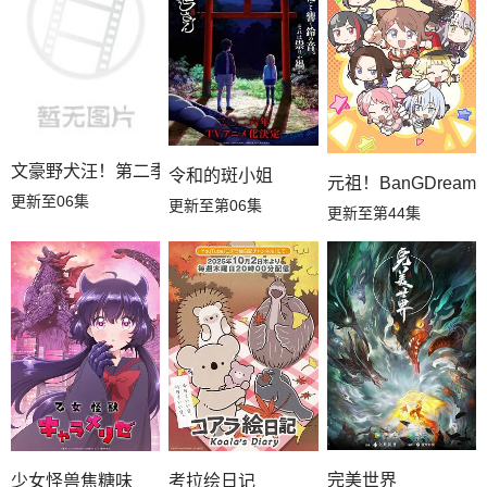
第195集
第194集
第193集
第192集
第191集
第190集
第189集
第188集
第187集
文豪野犬汪！第二季
令和的斑小姐
元祖！BanGDream
更新至06集
更新至第06集
更新至第44集
第186集
第185集
第184集
第183集
第182集
第181集
第180集
第179集
第178集
第177集
第176集
第175集
第174集
第173集
第172集
完美世界
少女怪兽焦糖味
考拉绘日记