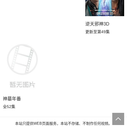
第160集
第159集
第158集
逆天邪神3D
第157集
第156集
第155集
更新至第49集
第154集
第153集
第152集
第151集
第150集
第149集
第148集
第147集
第146集
第145集
第144集
第143集
神墓年番
第142集
第141集
第140集
全52集
第139集
第138集
第137集
本站只提供WEB页面服务，本站不存储、不制作任何视频。