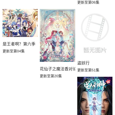
更新至第06集
第184集
第183集
第182集
第181集
第180集
第179集
第178集
第177集
第176集
是王者啊？第六季
更新至第04集
第175集
第174集
第173集
盗妖行
第172集
第171集
第170集
花仙子之魔法香对论
更新至第51集
更新至第20集
第169集
第168集
第167集
第166集
第165集
第164集
第163集
第162集
第161集