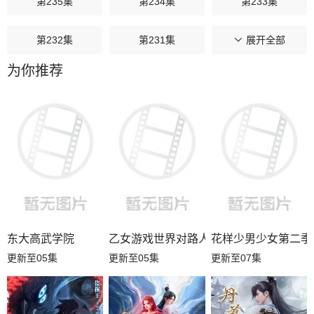
第235集
第234集
第233集
第232集
第231集
第230集
展开全部
为你推荐
第229集
第228集
第227集
第226集
第225集
第224集
第223集
第222集
第221集
第220集
第219集
第218集
第217集
第216集
第215集
东大高武学院
乙女游戏世界对路人角色很不友好第二季
花样少男少女第二季
更新至05集
更新至05集
更新至07集
第214集
第213集
第212集
第211集
第210集
第209集