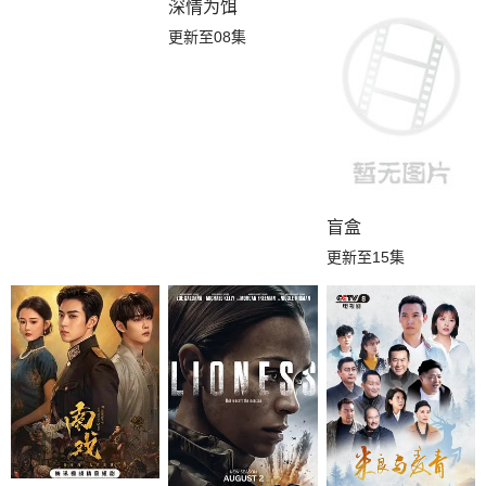
深情为饵
更新至08集
第12集
第11集
第10集
第09集
第08集
第07集
第06集
第05集
第04集
盲盒
第03集
第02集
第01集
更新至15集