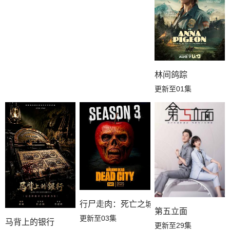
第13集
第12集
第11集
第10集
第09集
第08集
第07集
第06集
第05集
林间鸽踪
更新至01集
第04集
第03集
第02集
第01集
行尸走肉：死亡之城第三季
第五立面
更新至03集
马背上的银行
更新至29集