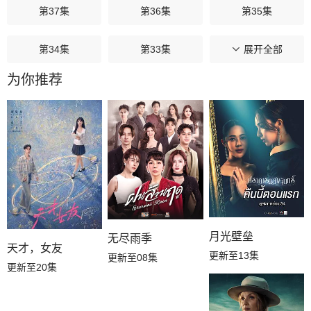
第37集
第36集
第35集
第34集
第33集
第32集
展开全部
为你推荐
第31集
第30集
第29集
第28集
第27集
第26集
第25集
第24集
第23集
第22集
第21集
第20集
月光壁垒
无尽雨季
第19集
第18集
第17集
天才，女友
更新至13集
更新至08集
更新至20集
第16集
第15集
第14集