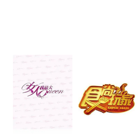
20250720期
20250714期
20250629期
20250623期
20250608期
20250602期
20250518期
20250512期
20250427期
20250421期
20250406期
20250330期
20250310期
20250309期
20250217期
20250216期