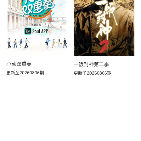
20260104期
20251229期
20251214期
20251208期
20251123期
20251117期
心动双重奏
一饭封神第二季
20251102期
20251027期
更新至20260806期
更新子20260806期
20251012期
20251006期
20250921期
20250915期
20250824期
20250818期
20250803期
20250728期