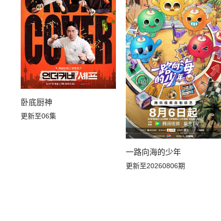
20260111期
20260105期
20251221期
20251215期
20251130期
20251124期
卧底厨神
20251109期
20251103期
更新至06集
20251019期
20251013期
一路向海的少年
20250928期
20250922期
更新至20260806期
20250907期
20250825期
20250810期
20250804期