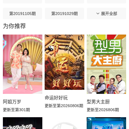
第20191105期
第20191029期
第20191022期
展开全部
为你推荐
第20191015期
第20191008期
第20191001期
第20190924期
第20190917期
第20190910期
第20190903期
第20190827期
第20190820期
第20190813期
第20190806期
第20190730期
第20190723期
第20190716期
第20190709期
命运好好玩
阿姐万岁
型男大主厨
更新至第20260806期
第20190702期
第20190625期
第20190618期
更新至第301期
更新至2026806期
第20190611期
第20190604期
第20190528期