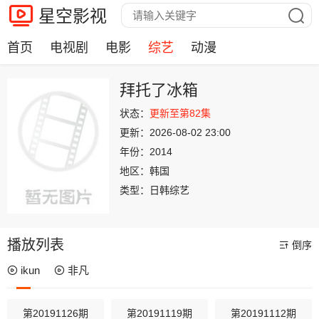
星空影视
首页
电视剧
电影
综艺
动漫
拜托了冰箱
状态：
更新至第82集
更新：
2026-08-02 23:00
年份：
2014
地区：
韩国
类型：
日韩综艺
播放列表
倒序
ikun
非凡
第20191126期
第20191119期
第20191112期