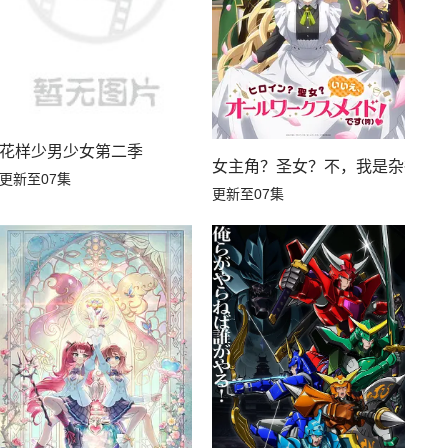
花样少男少女第二季
女主角？圣女？不，我是杂役女
更新至07集
更新至07集