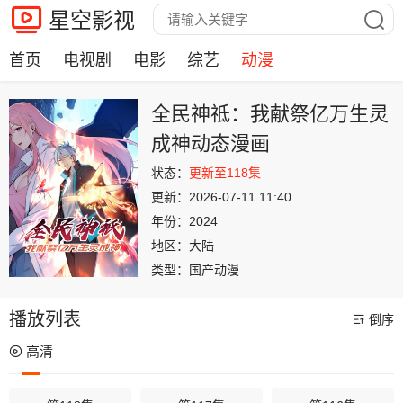
星空影视
首页
电视剧
电影
综艺
动漫
全民神祗：我献祭亿万生灵
成神动态漫画
状态：
更新至118集
更新：
2026-07-11 11:40
年份：
2024
地区：
大陆
类型：
国产动漫
播放列表
倒序
高清