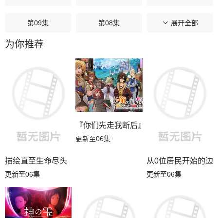
第09集
第08集
第07集
展开全部
为你推荐
第06集
第05集
第04集
第03集
第02集
第01集
『你们先走我断后』，于是10年后我成为
更新至06集
描绘直至生命尽头
从0位居民开始的边
更新至06集
更新至06集