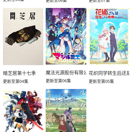
更新至06集
更新至07集
第01集
魔法光源股份有限公司第二季
暗芝居第十七季
花织同学转生后还是
更新至第06集
更新至第04集
更新至第05集