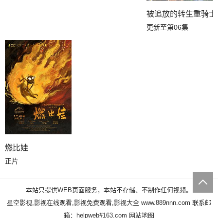
被追放的转生重骑士
更新至第06集
燃比娃
正片
本站只提供WEB页面服务，本站不存储、不制作任何视频。
星空影视,影视在线观看,影视免费观看,影视大全
www.889nnn.com
联系邮
箱：helpweb#163.com
网站地图