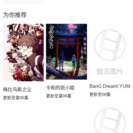
为你推荐
BanG Dream! YUM
令和的斑小姐
梅比乌斯之尘
更新至08集
更新至第06集
更新至第05集