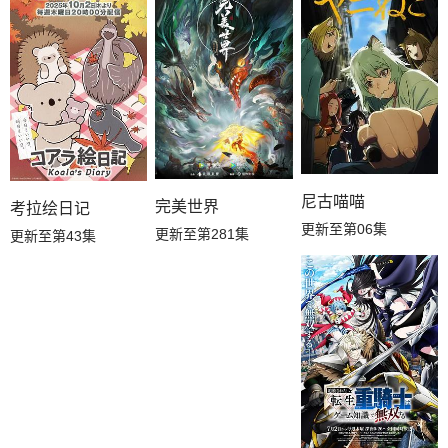
尼古喵喵
完美世界
考拉绘日记
更新至第06集
更新至第281集
更新至第43集