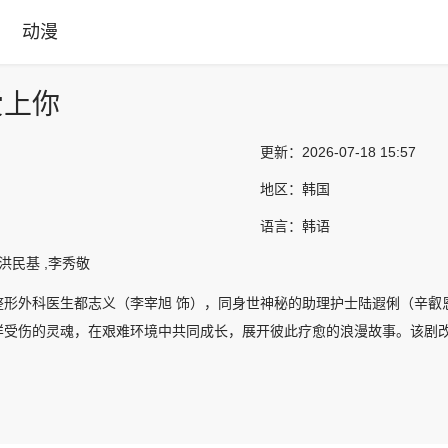
动漫
爱上你
更新：
2026-07-18 15:57
地区：
韩国
语言：
韩语
洪民基 ,李秀敬
整形外科医生都志义（李宰旭 饰），同身世神秘的助理护士陆遐俐（辛叡恩
样受伤的灵魂，在艰难环境中共同成长，展开彼此疗愈的浪漫故事。该剧