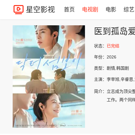
星空影视
首页
电视剧
电影
综艺
医到孤岛
状态：
已完结
年份：
2026
类型：
剧情,韩国剧
主演：
李宰旭,辛睿恩,
简介：
立志成为顶尖
工作。两个同