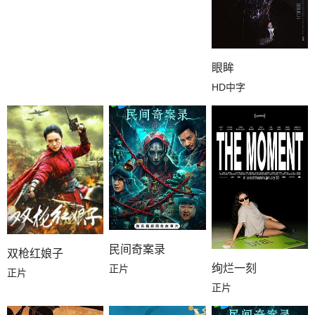
眼眸
HD中字
民间奇案录
双枪红娘子
绚烂一刻
正片
正片
正片