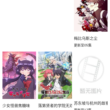
梅比乌斯之尘
更新至05集
苏东坡与杭州的故事
少女怪兽焦糖味
落第贤者的学院无双第二回转生，S等级
更新至17集