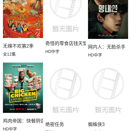
奇怪的零食店钱天堂
无辣不欢第2季
网内人：无脸杀手
HD中字
全12集
HD中字
鸡肉帝国：快餐阴谋
绝密任务
蜘蛛侠3
HD中字