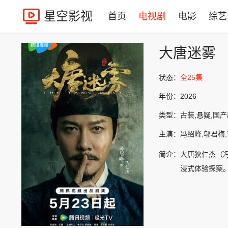
星空影视
首页
电视剧
电影
综艺
大唐迷雾
状态：
全25集
年份：
2026
类型：
古装,悬疑,国
主演：
冯绍峰,邬君梅,
简介：
大唐狄仁杰（冯
浸式体验探案