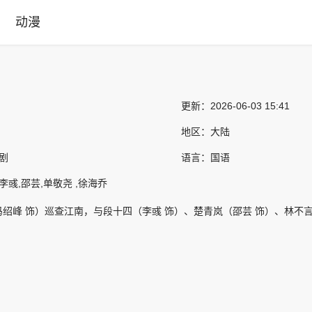
动漫
更新：
2026-06-03 15:41
地区：
大陆
产剧
语言：
国语
李彧,邵芸,单敬尧 ,徐海乔
绍峰 饰）巡查江南，与段十四（李彧 饰）、楚青岚（邵芸 饰）、林不
。