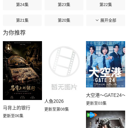
第24集
第23集
第22集
第21集
第20集
第19集
展开全部
为你推荐
第18集
第17集
第16集
第15集
第14集
第13集
第12集
第11集
第10集
第09集
第08集
第07集
大空港～GATE24～
第06集
第05集
第04集
人鱼2026
更新至03集
马背上的银行
更新至第08集
第03集
第02集
第01集
更新至06集