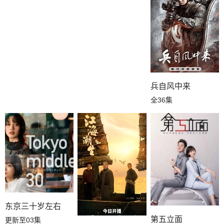
兵自风中来
全36集
东京三十岁左右
第五立面
更新至03集