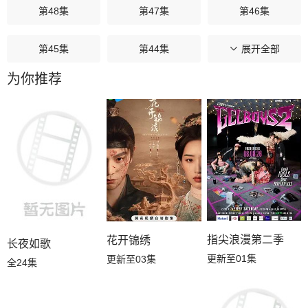
第48集
第47集
第46集
第45集
第44集
第43集
展开全部
为你推荐
第42集
第41集
第40集
第39集
第38集
第37集
第36集
第35集
第34集
第33集
第32集
第31集
第30集
第29集
第28集
指尖浪漫第二季
花开锦绣
长夜如歌
更新至01集
更新至03集
全24集
第27集
第26集
第25集