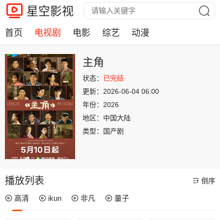
星空影视
首页
电视剧
电影
综艺
动漫
主角
状态：
已完结
更新：
2026-06-04 06:00
年份：
2026
地区：
中国大陆
类型：
国产剧
播放列表
倒序
高清
ikun
非凡
量子