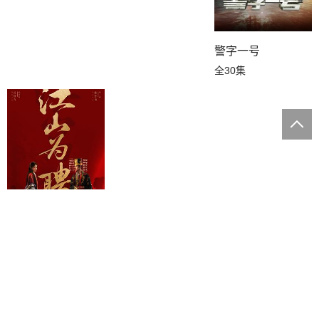
警字一号
全30集
御廷谣
更新22集
本站只提供WEB页面服务，本站不存储、不制作任何视频。