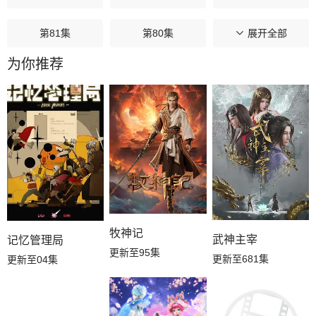
第81集
第80集
第79集
展开全部
为你推荐
第78集
第77集
第76集
第75集
第74集
第73集
第72集
第71集
第70集
第69集
第68集
第67集
第66集
第65集
第64集
牧神记
武神主宰
记忆管理局
更新至95集
更新至681集
更新至04集
第63集
第62集
第61集
第60集
第59集
第58集