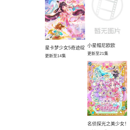
第57集
第56集
第55集
第54集
第53集
第52集
第51集
第50集
第49集
小星帽尼欧欧
星卡梦少女5奇迹绽放
更新至21集
更新至14集
第48集
第47集
第46集
第45集
第44集
第43集
第42集
第41集
第40集
第39集
第38集
第37集
第36集
第35集
第34集
名侦探光之美少女！