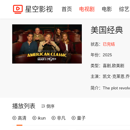
星空影视
首页
电视剧
电影
综艺
美国经典
状态：
已完结
年份：
2025
类型：
喜剧,欧美剧
主演：
凯文·克莱恩,乔
简介：
The plot revol
播放列表
倒序
高清
ikun
非凡
量子