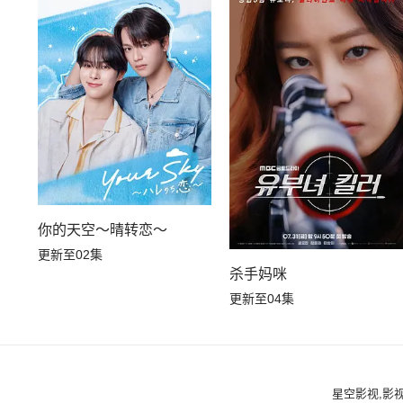
你的天空～晴转恋～
更新至02集
杀手妈咪
更新至04集
星空影视,影