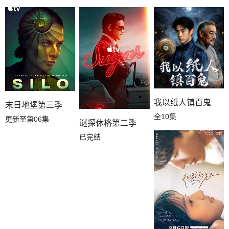
我以纸人镇百鬼
末日地堡第三季
全10集
更新至第06集
谜探休格第二季
已完结