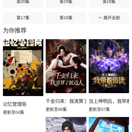
第20集
第19集
第18集
第17集
第16集
第15集
展开全部
为你推荐
第14集
第13集
第12集
第11集
第10集
第09集
第08集
第07集
第06集
第05集
第04集
第03集
第02集
第01集
千金归来：我清算了枕边人
当上神明后，我带着
记忆管理局
更新至06集
更新至07集
更新至04集