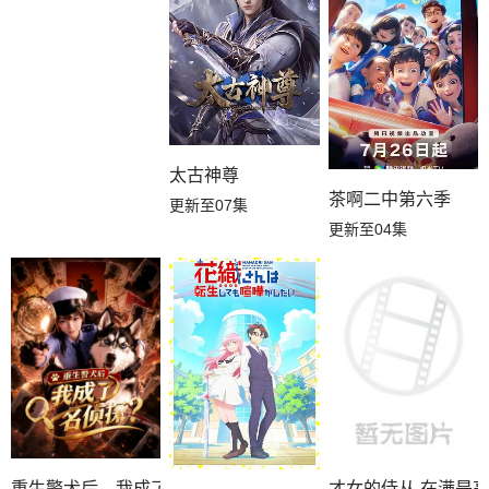
太古神尊
茶啊二中第六季
更新至07集
更新至04集
重生警犬后，我成了名侦探？
才女的侍从 在满是