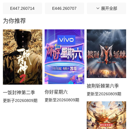
E447.260714
E446.260707
E445.260630
展开全部
为你推荐
E444.260623
E443.260616
E442.260609
E441.260602
E440.260526
E439.260519
E438.260512
E437.260505
E436.260428
E435.260421
E434.260414
E433.260407
披荆斩棘第六季
E432.260331
E431.260324
E430.260317
你好星期六
一饭封神第二季
更新至20260809期
更新至20260809期
更新子20260809期
E429.260310
E428.260303
E427.260224
E426.260217
E425.260210
E424.260203