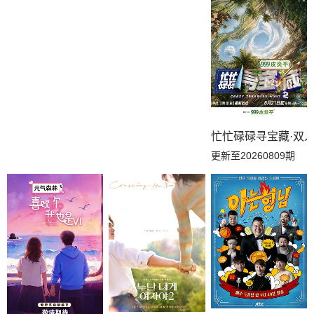
E346
E345
E344
E343
E342
E341
E340
E339
E338
E337
E336
E335
忙忙碌碌寻宝藏·双
更新至20260809期
E334
E333
E332
E331
E330
E329
E328
E327
E326
E325
E324
E323