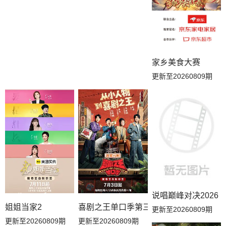
E423.260126
E422.260119
E421.260112
E420.260105
E419.251222
E418.251215 中字 108
家乡美食大赛
E417.251208
E416.251201
E415.251124
更新至20260809期
E414.251117
E367.241222
E359.241007无字
E358.240930无字
E357.240923无字
E356.240909
E355.240902
E354.240826
E353.240819
E352.240812
E351.240722
E350.20240715
说唱巅峰对决2026
E349
E348
E347
姐姐当家2
喜剧之王单口季第三季
更新至20260809期
更新至20260809期
更新至20260809期