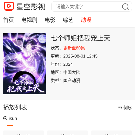
星空影视
首页
电视剧
电影
综艺
动漫
七个师姐把我宠上天
状态：
更新至80集
更新：
2025-08-01 12:45
年份：
2024
地区：
中国大陆
类型：
国产动漫
播放列表
倒序
ikun