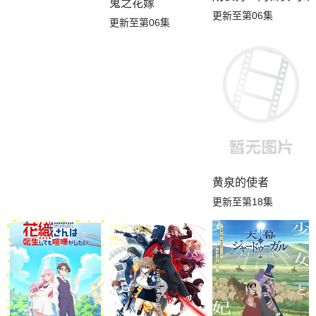
鬼之花嫁
更新至第06集
更新至第06集
第29集
第28集
第27集
第26集
第25集
第24集
第23集
第22集
第21集
第20集
第19集
第18集
黄泉的使者
第17集
第16集
第15集
更新至第18集
第14集
第13集
第12集
第11集
第10集
第09集
第08集
第07集
第06集