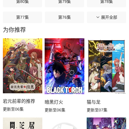
第80集
第79集
第78集
第77集
第76集
第75集
展开全部
为你推荐
第74集
第73集
第72集
第71集
第70集
第69集
第68集
第67集
第66集
第65集
第64集
第63集
第62集
第61集
第60集
岩元前辈的推荐
暗黑灯火
猫与龙
更新至06集
更新至06集
更新至07集
第59集
第58集
第57集
第56集
第55集
第54集