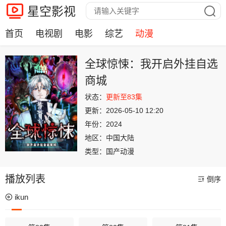
星空影视
首页
电视剧
电影
综艺
动漫
全球惊悚：我开启外挂自选
商城
状态：
更新至83集
更新：
2026-05-10 12:20
年份：
2024
地区：
中国大陆
类型：
国产动漫
播放列表
倒序
ikun