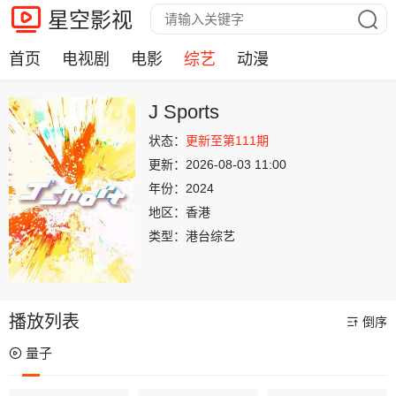
星空影视
首页
电视剧
电影
综艺
动漫
J Sports
状态：
更新至第111期
更新：
2026-08-03 11:00
年份：
2024
地区：
香港
类型：
港台综艺
播放列表
倒序
量子