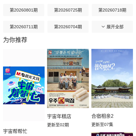
第20260801期
第20260725期
第20260718期
第20260711期
第20260704期
第2060627期
展开全部
为你推荐
第20260620期
第20260613期
第20260606期
第20260530期
第20260523期
第20260516期
第20260509期
第20260502期
第20260425期
第20260418期
第20260411期
第20260404期
第20260328期
第20260321期
第20260314期
合宿相亲2
宇宙年糕店
更新至07集
更新至02期
第20260307期
第20260228期
第20260221期
宇宙帮帮忙