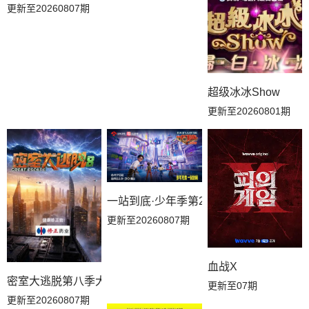
更新至20260807期
第20260214期
第20260207期
第20260131期
第20260124期
第20260117期
第20260110期
超级冰冰Show
第20260103期
第20251227期
第20251220期
更新至20260801期
第20251213期
第20251206期
第20251129期
第20251122期
第20251108期
第20251101期
一站到底·少年季第2季
第20251025期
第20251018期
第20251011期
更新至20260807期
第20251004期
第20250927期
第20250920期
血战X
密室大逃脱第八季大神版
第20250913期
第20250906期
第20250830期
更新至07期
更新至20260807期