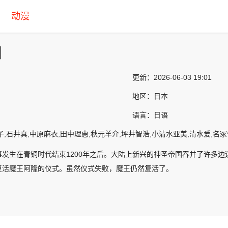
动漫
泪
更新：
2026-06-03 19:01
地区：
日本
语言：
日语
子,石井真,中原麻衣,田中理惠,秋元羊介,坪井智浩,小清水亚美,清水爱,名冢
事发生在青铜时代结束1200年之后。大陆上新兴的神圣帝国吞并了许多
复活魔王阿隆的仪式。虽然仪式失败，魔王仍然复活了。