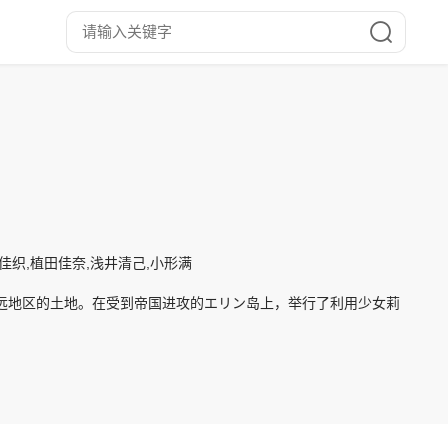
佳织,植田佳奈,浅井清己,小形满
边远地区的土地。在受到帝国进攻的エリン岛上，举行了利用少女莉