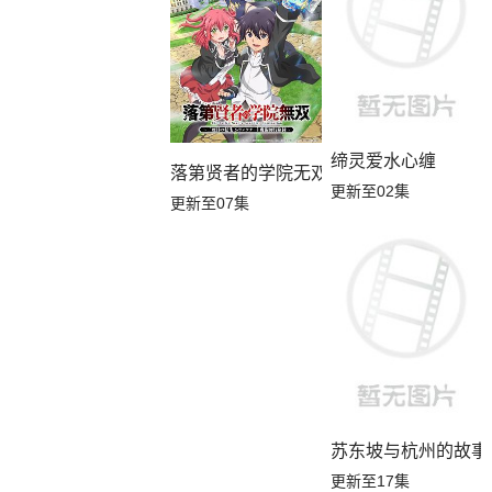
缔灵爱水心缠
落第贤者的学院无双第二回转生，S等级
更新至02集
更新至07集
苏东坡与杭州的故事
更新至17集