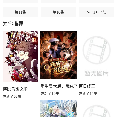
第11集
第10集
第09集
展开全部
为你推荐
第08集
第07集
第06集
第05集
第04集
第03集
第02集
第01集
重生警犬后，我成了名侦探？
百日成王
梅比乌斯之尘
更新至10集
更新至14集
更新至05集