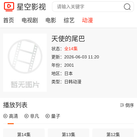
星空影视
首页
电视剧
电影
综艺
动漫
天使的尾巴
状态：
全14集
更新：
2026-06-03 11:20
年份：
2001
地区：
日本
类型：
日韩动漫
播放列表
倒序
高清
非凡
量子
第14集
第13集
第12集