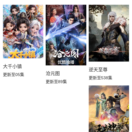
大千小镇
逆天至尊
沧元图
更新至05集
更新至538集
更新至89集