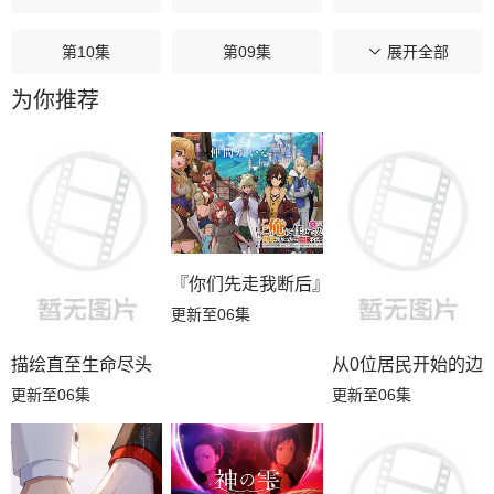
第10集
第09集
第08集
展开全部
为你推荐
第07集
第06集
第05集
第04集
第03集
第02集
第01集
『你们先走我断后』，于是10年后我成为
更新至06集
描绘直至生命尽头
从0位居民开始的边
更新至06集
更新至06集