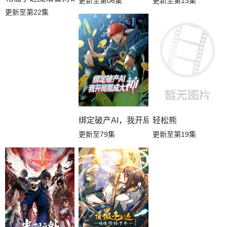
更新至第06集
更新至第13集
更新至第22集
第57集
第56集
第55集
第54集
第53集
第52集
第51集
第50集
第49集
第48集
第47集
第46集
绑定破产AI，我开局氪成大神动态漫画第
轻松熊
第45集
第44集
第43集
更新至79集
更新至第19集
第42集
第41集
第40集
第39集
第38集
第37集
第36集
第35集
第34集