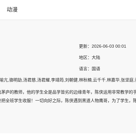
动漫
更新：
2026-06-03 00:01
地区：
大陆
语言：
国语
喻亢,骆明劼,汤君慈,汤君耀,李靖筠,刘朝健,林秋楠,云千千,林嘉华,张坚庭
出茅庐的教师，他的学生全是品学皆劣的边缘青年，陈侠运用非常教学的
终把全班学生收服！一切向好之际，陈侠遇到黑道人物鹰哥，为了学生，