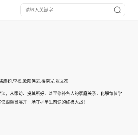
,骆应钧,李枫,欧阳伟豪,楼南光,张文杰
手法，从家访、投其所好、甚至修补各人的家庭关系，化解每位学
陈侠跟鹰哥展开一场守护学生前途的终极大战！