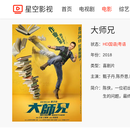
星空影视
首页
电视剧
电影
综艺
大师兄
状态：
HD国语|粤语
年份：
2018
类型：
喜剧片
主演：
甄子丹,陈乔恩,
简介：
陈侠，一位初
生的问题，最