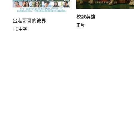
校歌英雄
出走哥哥的彼界
正片
HD中字