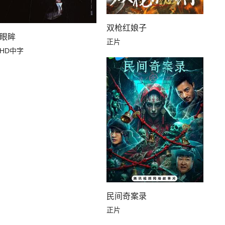
双枪红娘子
眼眸
正片
HD中字
民间奇案录
正片