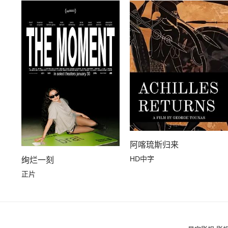
阿喀琉斯归来
HD中字
绚烂一刻
正片