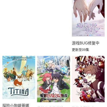
第171集
第170集
第169集
第168集
第167集
第166集
第165集
第164集
第163集
游戏BUG修复中
更新至09集
第162集
第161集
第160集
第159集
第158集
第157集
第156集
第155集
第154集
第153集
第152集
第151集
第150集
第149集
第148集
探险小狗媞蒂娜