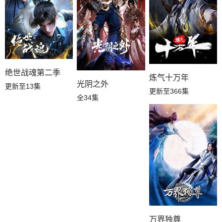
第081集
第080集
第079集
第078集
第077集
第076集
绝世战魂第二季
第075集
第074集
第073集
炼气十万年
光阴之外
更新至13集
更新至366集
全34集
第072集
第071集
第070集
第069集
第068集
第067集
第066集
第065集
第064集
第063集
第062集
第061集
第060集
第059集
第058集
万界独尊