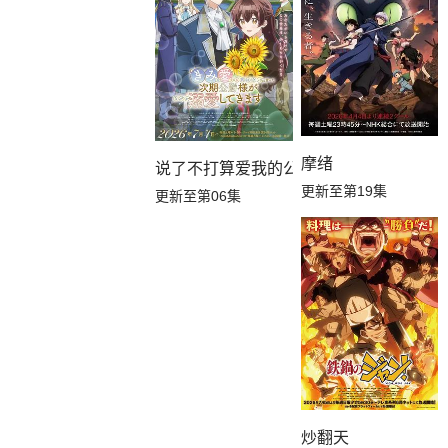
第33集
第32集
第31集
第30集
第29集
第28集
第27集
第26集
第25集
摩绪
说了不打算爱我的公爵继承人，不知为何
更新至第19集
更新至第06集
第24集
第23集
第22集
第21集
第20集
第19集
第18集
第17集
第16集
第15集
第14集
第13集
第12集
第11集
第10集
炒翻天