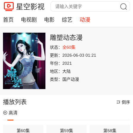
星空影视
首页
电视剧
电影
综艺
动漫
雕塑动态漫
状态：
全60集
更新：
2026-06-03 01:21
年份：
2021
地区：
大陆
类型：
国产动漫
播放列表
倒序
高清
第60集
第59集
第58集