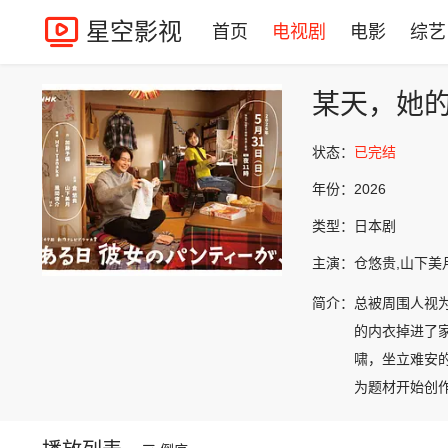
星空影视
首页
电视剧
电影
综艺
某天，她
状态：
已完结
年份：
2026
类型：
日本剧
主演：
仓悠贵,山下美
简介：
总被周围人视
的内衣掉进了
啸，坐立难安
为题材开始创