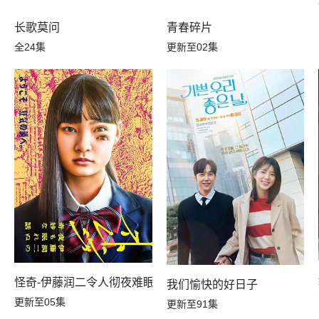
长歌莫问
青春碎片
全24集
更新至02集
怪奇-伊藤润二令人彻夜难眠的奇异故事－
我们愉快的好日子
更新至05集
更新至91集