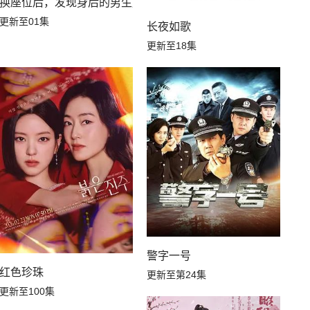
换座位后，发现身后的男生好像喜欢我
更新至01集
长夜如歌
更新至18集
警字一号
红色珍珠
更新至第24集
更新至100集