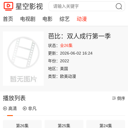
星空影视
首页
电视剧
电影
综艺
动漫
芭比：双人成行第一季
状态：
全26集
更新：
2026-06-02 16:24
年份：
2022
地区：
美国
类型：
欧美动漫
播放列表
倒序
高清
非凡
第26集
第25集
第24集