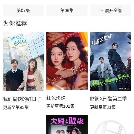
第07集
第06集
第05集
展开全部
为你推荐
第04集
第03集
第02集
第01集
红色珍珠
财阀X刑警第二季
我们愉快的好日子
更新至第102集
更新至第01集
更新至第93集