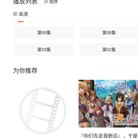
播放列表
倒序
高清
第09集
第08集
第03集
第02集
为你推荐
『你们先走我断后』，于是