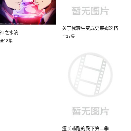
关于我转生变成史莱姆这档事第
神之水滴
全17集
全18集
擅长逃跑的殿下第二季