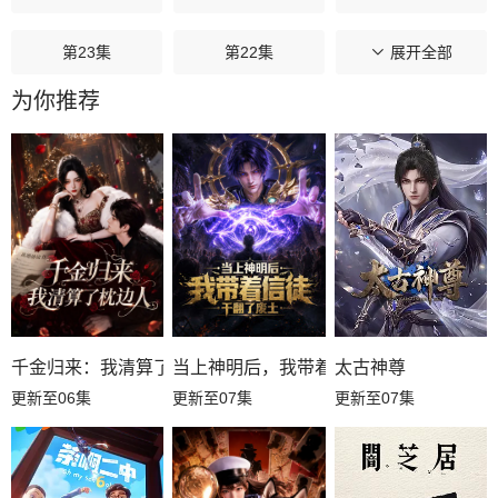
第23集
第22集
第21集
展开全部
为你推荐
第20集
第19集
第18集
第17集
第16集
第15集
第14集
第13集
第12集
第11集
第10集
第09集
第08集
第07集
第06集
千金归来：我清算了枕边人
当上神明后，我带着信徒干翻了废土
太古神尊
更新至06集
更新至07集
更新至07集
第05集
第04集
第03集
第02集
第01集