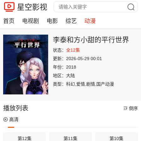
星空影视
首页
电视剧
电影
综艺
动漫
李泰和方小甜的平行世界
状态：
全12集
更新：
2026-05-29 00:01
年份：
2018
地区：
大陆
类型：
科幻,爱情,剧情,国产动漫
播放列表
倒序
高清
第12集
第11集
第10集