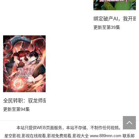
绑定破产AI，我开
更新至第39集
全民转职：驭龙师是最弱职业？动态漫
更新至第94集
本站只提供WEB页面服务，本站不存储、不制作任何视频。
星空影视,影视在线观看,影视免费观看,影视大全
www.889nnn.com
联系邮