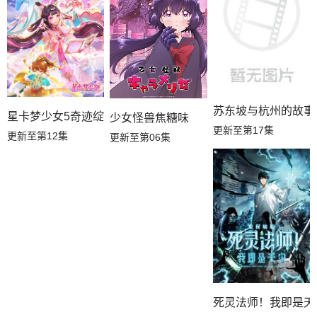
苏东坡与杭州的故事
星卡梦少女5奇迹绽放
少女怪兽焦糖味
更新至第17集
更新至第12集
更新至第06集
死灵法师！我即是天