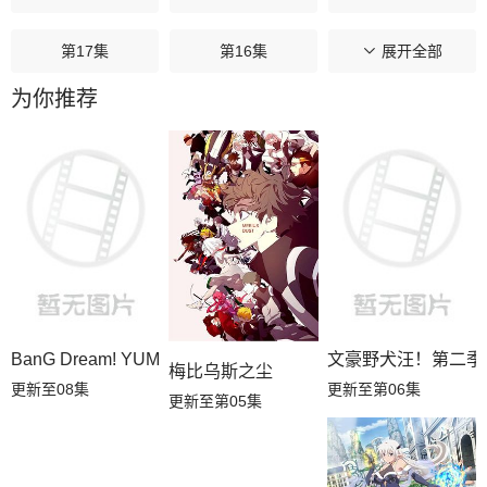
第17集
第16集
第15集
展开全部
为你推荐
第14集
第13集
第12集
第11集
第10集
第09集
第08集
第07集
第06集
第05集
第04集
第03集
第02集
第01集
BanG Dream! YUME∞MITA
文豪野犬汪！第二季
梅比乌斯之尘
更新至08集
更新至第06集
更新至第05集