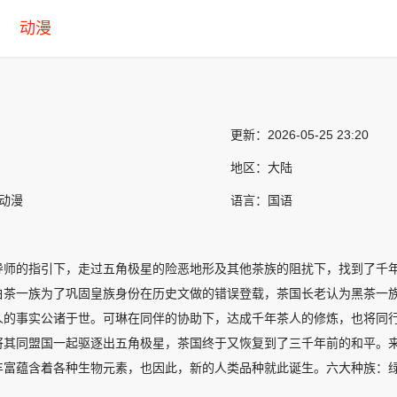
动漫
更新：
2026-05-25 23:20
地区：
大陆
产动漫
语言：
国语
导师的指引下，走过五角极星的险恶地形及其他茶族的阻扰下，找到了千
白茶一族为了巩固皇族身份在历史文做的错误登载，茶国长老认为黑茶一
人的事实公诸于世。可琳在同伴的协助下，达成千年茶人的修炼，也将同
将其同盟国一起驱逐出五角极星，茶国终于又恢复到了三千年前的和平。
丰富蕴含着各种生物元素，也因此，新的人类品种就此诞生。六大种族：
茶）、黄（黄茶）、白（白茶）、青（青茶，主要为包种茶、乌龙茶）、