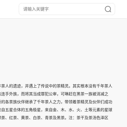
年茶人的遗迹，并遇上了传说中的茶精灵。其实根本没有千年茶人
族连手外族，而将其当成罪犯公审，可琳赶在黑茶一族被消减之
行的各茶族伙伴继承了千年茶人之力，带领着茶精灵及伙伴们成功
来自五星合体的五角极星，来自金、木、水、火、土等元素的星球
绿茶、红茶、黄茶、白茶、青茶及黑茶。注：茶干及茶汤色泽区
红（红茶）及黑（黑茶，以普洱茶为代表）等六种。