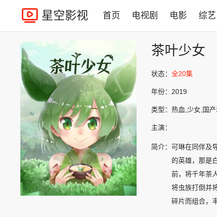
星空影视
首页
电视剧
电影
综艺
茶叶少女
状态：
全20集
年份：
2019
类型：
热血,少女,国
主演：
简介：
可琳在同伴及
的英雄，那是
前，将千年茶
将虫族打倒并
碎片而组合，
分，有绿（绿