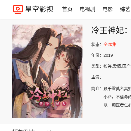
星空影视
首页
电视剧
电影
综艺
冷王神妃
状态：
全20集
年份：
2019
类型：
搞笑,爱情,国
主演：
简介：
顾千雪莫名其
小命。不信命
以一颗医者仁