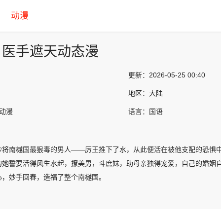
动漫
：医手遮天动态漫
更新：
2026-05-25 00:40
地区：
大陆
产动漫
语言：
国语
妙将南樾国最狠毒的男人——厉王推下了水，从此便活在被他支配的恐惧
的她誓要活得风生水起，撩美男，斗庶妹，助母亲独得宠爱，自己的婚姻
心，妙手回春，造福了整个南樾国。