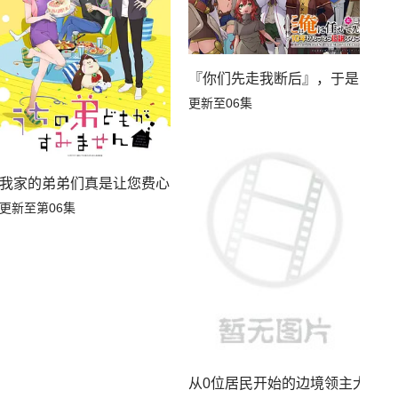
『你们先走我断后』，于是10年
更新至06集
我家的弟弟们真是让您费心了
更新至第06集
从0位居民开始的边境领主大人