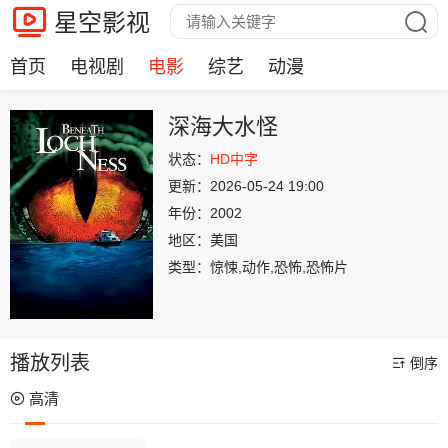
星空影视
首页
电视剧
电影
综艺
动漫
深海大水怪
状态：
HD中字
更新：
2026-05-24 19:00
年份：
2002
地区：
美国
类型：
惊悚,动作,恐怖,恐怖片
播放列表
倒序
高清