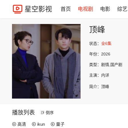
星空影视
首页
电视剧
电影
综艺
顶峰
状态：
全6集
年份：
2026
类型：
剧情,国产剧
主演：
内详
简介：
顶峰
播放列表
倒序
高清
ikun
量子