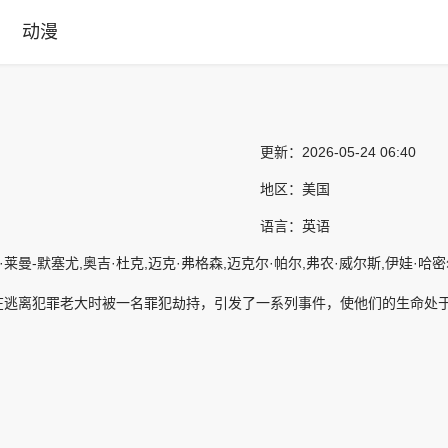
动漫
更新：
2026-05-24 06:40
地区：
美国
语言：
英语
-默塞尤,奥吉·杜克,迈克·弗格森,迈克尔·帕尔,弗农·威尔斯,伊娃·哈密尔顿,兰迪·查奇,Dan Istr
在逃离犯罪老大时被一名罪犯劫持，引发了一系列事件，使他们的生命处