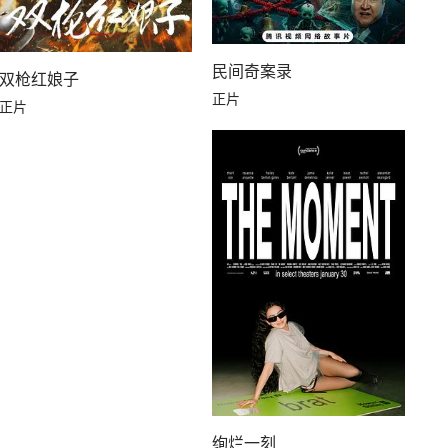
民间奇案录
双枪红娘子
正片
正片
绚烂一刻