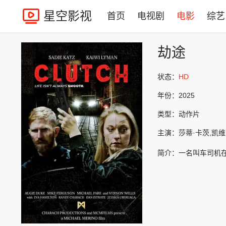
星空影视
首页
电视剧
电影
综艺
劫途
状态：
HD
年份：
2025
类型：
动作片
主演：
莎蒂·卡茨,凯维·莱曼
简介：
一名叫车司机