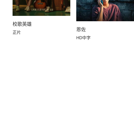
校歌英雄
恩佐
正片
HD中字