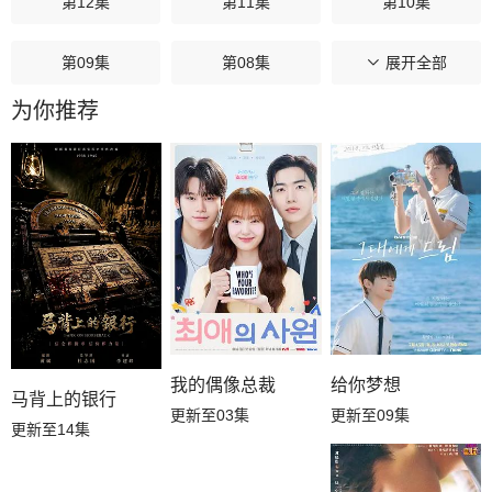
第12集
第11集
第10集
第09集
第08集
第07集
展开全部
为你推荐
第06集
第05集
第04集
第03集
第02集
第01集
给你梦想
我的偶像总裁
马背上的银行
更新至09集
更新至03集
更新至14集