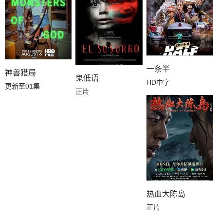
一条半
神兽猎局
鬼低语
HD中字
更新至01集
正片
热血大陈岛
正片