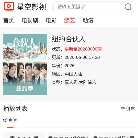
星空影视
首页
电视剧
电影
综艺
动漫
纽约合伙人
状态：
更新至20260606期
更新：
2026-06-06 17:20
年份：
2026
地区：
中国大陆
类型：
真人秀,大陆综艺
播放列表
倒序
ikun