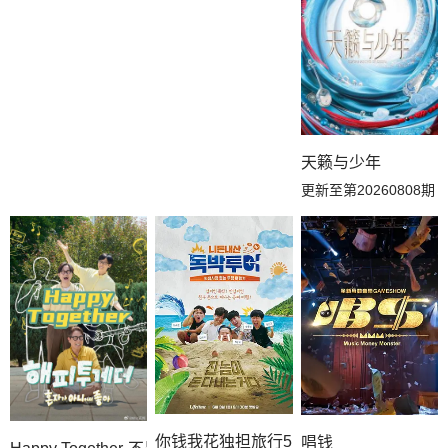
天籁与少年
更新至第20260808期
你钱我花独担旅行5
唱钱