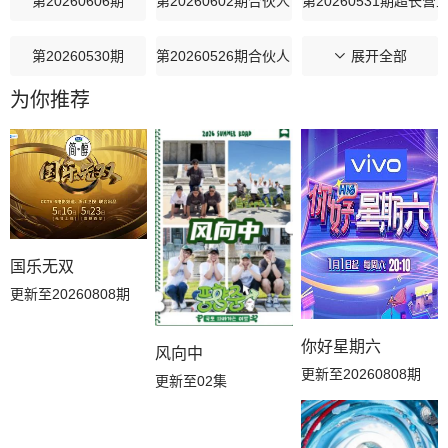
第20260606期
第20260602期合伙人日记
第20260531期超长营
第20260530期
第20260526期合伙人日记
第20260524期超长营
展开全部
为你推荐
第20260523期
第20260519期合伙人日记
第20260517期超长营
第20260516期
第20260512期合伙人日记
第20260510期超长营
第20260509期
第20260505期合伙人日记
第20260503期超长营
国乐无双
第20260502期
第20260428期合伙人日记
第20260426期超长营
更新至20260808期
第20260425期
第20260421期看片会
第20260419期超长营
你好星期六
风向中
更新至20260808期
更新至02集
第20260418期
第20260412期超长营业
第20260411期
第20260410期超前VLOG